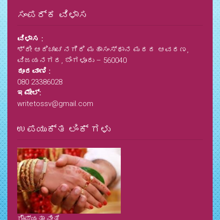
ಸಂಪರ್ಕ ವಿಳಾಸ
ವಿಳಾಸ :
ಶ್ರೀ ಆದಿಚುಂಚನಗಿರಿ ಮಹಾಸಂಸ್ಥಾನ ಮಠದ ಆವರಣ,
ವಿಜಯನಗರ, ಬೆಂಗಳೂರು – 560040
ದೂರವಾಣಿ :
080 23386028
ಇಮೇಲ್:
writetossv@gmail.com
ಉಪಯುಕ್ತ ಲಿಂಕ್ ಗಳು
ಗೌಪ್ಯತಾ ನೀತಿ