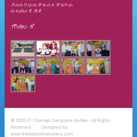
ನಿಯಮಗಳು ಮತ್ತು ಷರತ್ತುಗಳು
ಮರುಪಾವತಿ ನೀತಿ
ಗ್ಯಾಲರಿ
© 2020-21 | Samaja Samparka Vedike - All Rights
Reserved Designed by
www.thewebsiteweavers.com